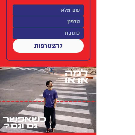
להצטרפות
למה
או או
כשאפשר
גם וגם?