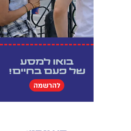
בואו למסע
של פעם בחיים!
להרשמה