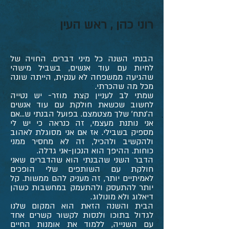
רוני כהן , ראש העין
הבנתי השנה כל מיני דברים. החויה של
לחיות עם עוד אנשים, בשביל מישהי
שהגיעה ממשפחה לא ענקית, הייתה שונה
מכל מה שהכרתי.
שמתי לב לעניין קצת מוזר- יש נטייה
לחשוב שכשאת חולקת עם עוד אנשים
ה'נתח' שלך מצטמצם. בפועל הבנתי ש...אם
אני נותנת מעצמי, זה כנראה כי יש לי
מספיק בשבילי. אז אם אני מסוגלת לאהוב
ולהקשיב ולהכיל, זה לא מחסיר ממני
כוחות. ההיפך הוא הנכון-אני גדלה.
הדבר השני שהבנתי הוא שהדברים שאני
חולקת עם השותפים שלי הופכים
לאמיתיים יותר, זה מעניק להם ממשות. קל
יותר להתעסק ולהתעמק במחשבות כשהן
דיאלוג ולא מונולוג.
הבית והשנה הזאת הוא המקום שלנו
לגדול בתוכו ולנסות לקשור קשרים אחד
עם השנייה, ללמוד את אומנות החיים