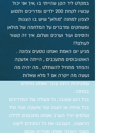
במקלט ליד הקן שהייתי בו ,איך אני יכול
עכשיו לקחת 200 ילדים ומדריכים ולנסוע
לצפון למחנה "מולאן" שיש בו הצגות
ומשחקים ומדברים על המלחמה של מולאן
והסינים ועוד וערכים ושלום. איך זה קשור
לעולם?!
מגיע יום האמת ואנחנו נוסעים צפונה .
האוטובוסים מתעכבים , הייתה אזעקה
והפחד מתחיל להשתלט , מה יהיה מה
נעשה מה ייקרה אם ? מלא שאלות
שמציפות הזמן עובר ואנחנו נוחתים
במחנה .
בכל רגע שעובר, כל פעולה של המדריכים
בכל שיחה או הצגה עוד אזעקה ועוד טיל
נעלמים יורד הערב ואנחנו מתכוננים ללילה
הראשון , השכבנו את כל החניכים לישון
בשקי השינה ואנחנו מעירים אותם