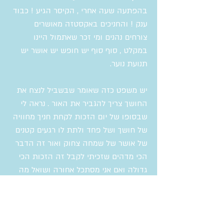
בהפתעה שעה אחרי , הקיסר הגיע ! כבוד
ענק ! והחניכים באקסטזה מאושרים
צורחים נהנים ומי זכר שאתמול היינו
במקלט , סוף סוף יש חופש יש אושר יש
תנועת נוער.
יש משפט כזה שאומר שבשביל לנצח את
החושך צריך להגביר את האור . נראה לי
שבסופו של יום הזכות לקחת חניך מחוויה
של חושך ושל פחד ולתת לו רגעים קטנים
של אושר של שמחה צחוק ואור זה הדבר
הכי מדהים שזכיתי לקבל זה הזכות הכי
גדולה ואם אני מסתכל אחורה ושואל מה
הדבר הכי טוב שהיה לך השנה אגיד
במשפט : הגברתי אור .